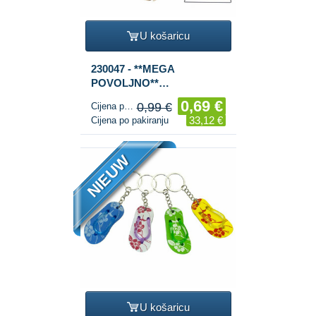
U košaricu
230047 - **MEGA
POVOLJNO**
KOMPLETAN STALAK S
0,69 €
0,99 €
Cijena po komadu
MODNIM NAKITOM -
33,12 €
Cijena po pakiranju
OGRLICE (48 kom.)
NIEUW
U košaricu