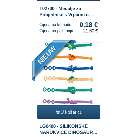
T02700 - Medalje za
Pobjednike s Vrpcom u
Displayu (120 kom.)
0,18 €
Cijena po komadu
21,60 €
Cijena po pakiranju
NIEUW
U košaricu
LG0400 - SILIKONSKE
NARUKVICE DINOSAURI