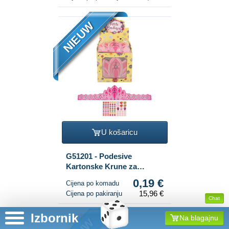
NIEUW
U košaricu
G51201 - Podesive
Kartonske Krune za
Princeze u Displayu (84
0,19 €
Cijena po komadu
kom.)
15,96 €
Cijena po pakiranju
Chat
Izbornik
Na blagajnu