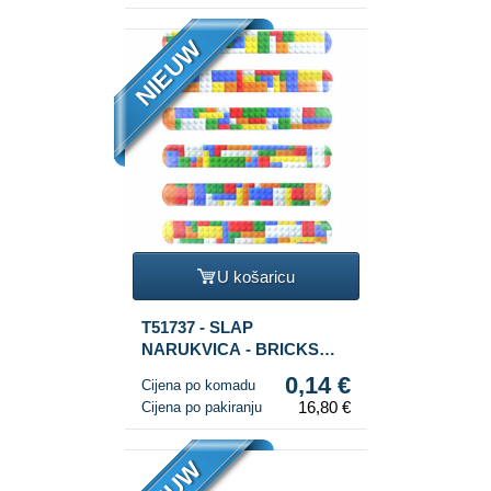
NIEUW
U košaricu
T51737 - SLAP
NARUKVICA - BRICKS
KOCKE (120 kom.)
0,14 €
Cijena po komadu
16,80 €
Cijena po pakiranju