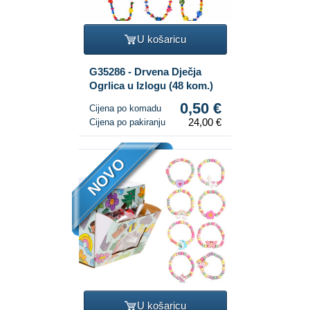
U košaricu
G35286 - Drvena Dječja
Ogrlica u Izlogu (48 kom.)
0,50 €
Cijena po komadu
24,00 €
Cijena po pakiranju
NOVO
U košaricu