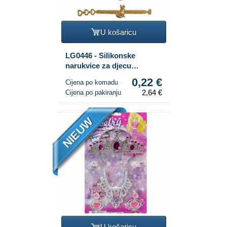
U košaricu
LG0446 - Silikonske
narukvice za djecu
Životinje s farme (12
0,22 €
Cijena po komadu
komada)
2,64 €
Cijena po pakiranju
NIEUW
U košaricu