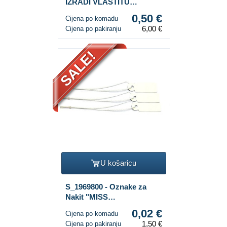
IZRADI VLASTITU
NARUKVICU (12 kom.)
0,50 €
Cijena po komadu
6,00 €
Cijena po pakiranju
SALE!
U košaricu
S_1969800 - Oznake za
Nakit "MISS
MONEYPENNY" s Uzicom
0,02 €
Cijena po komadu
S 2x1cm (100 kom)
1,50 €
Cijena po pakiranju