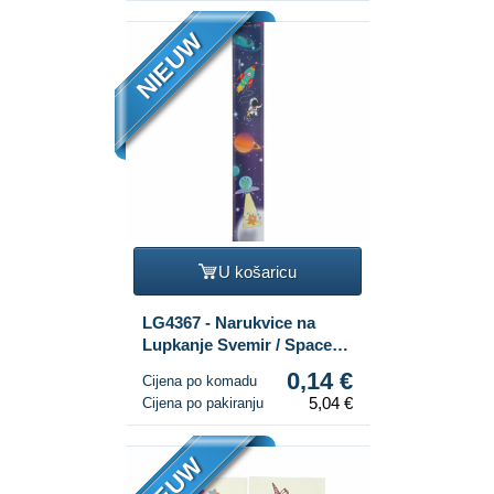
NIEUW
U košaricu
LG4367 - Narukvice na
Lupkanje Svemir / Space
(36 kom.)
0,14 €
Cijena po komadu
5,04 €
Cijena po pakiranju
NIEUW