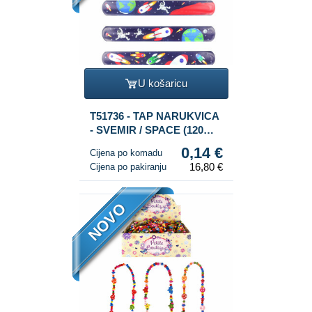
U košaricu
T51736 - TAP NARUKVICA
- SVEMIR / SPACE (120
kom.)
0,14 €
Cijena po komadu
16,80 €
Cijena po pakiranju
NOVO