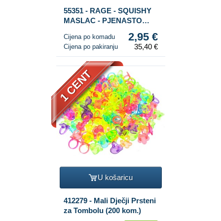
55351 - RAGE - SQUISHY
MASLAC - PJENASTO
PUNJENJE - SLOW
2,95 €
Cijena po komadu
RISING - Dim. 11x4x4 cm -
35,40 €
Cijena po pakiranju
U DISPLAYU (12 kom.)
1 CENT
U košaricu
412279 - Mali Dječji Prsteni
za Tombolu (200 kom.)