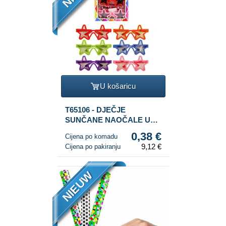
U košaricu
T65106 - DJEČJE
SUNČANE NAOČALE U
OBLIKU ZVIJEZDE U
0,38 €
Cijena po komadu
DISPLAYU (24 kom.)
9,12 €
Cijena po pakiranju
NIEUW