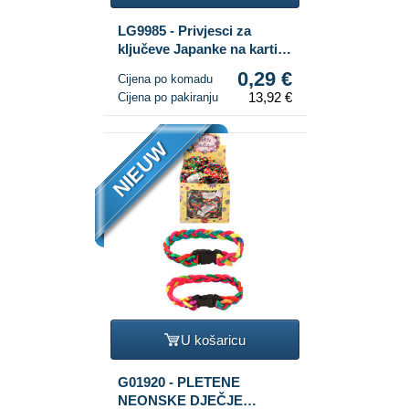
LG9985 - Privjesci za
ključeve Japanke na kartici
(48 kom.)
0,29 €
Cijena po komadu
13,92 €
Cijena po pakiranju
NIEUW
U košaricu
G01920 - PLETENE
NEONSKE DJEČJE