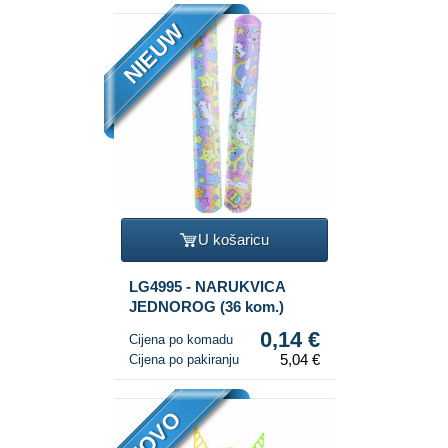
NIEUW
U košaricu
LG4995 - NARUKVICA
JEDNOROG (36 kom.)
0,14 €
Cijena po komadu
5,04 €
Cijena po pakiranju
NOVO