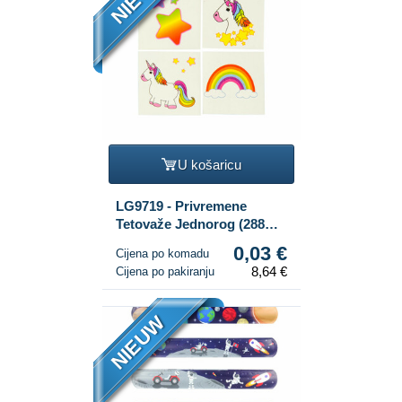
U košaricu
LG9719 - Privremene
Tetovaže Jednorog (288
kom.)
0,03 €
Cijena po komadu
8,64 €
Cijena po pakiranju
NIEUW