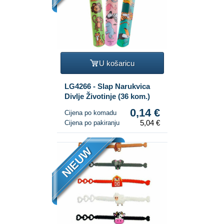
U košaricu
LG4266 - Slap Narukvica
Divlje Životinje (36 kom.)
0,14 €
Cijena po komadu
5,04 €
Cijena po pakiranju
NIEUW