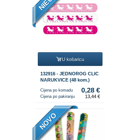
NIEUW
U košaricu
132916 - JEDNOROG CLIC
NARUKVICE (48 kom.)
0,28 €
Cijena po komadu
13,44 €
Cijena po pakiranju
NOVO