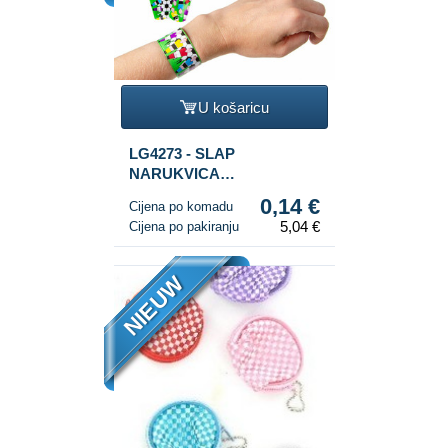
U košaricu
LG4273 - SLAP
NARUKVICA
NOGOMETAŠI (36 kom.)
0,14 €
Cijena po komadu
5,04 €
Cijena po pakiranju
NIEUW