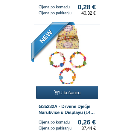
NARUKVICE U STALKU
0,28 €
Cijena po komadu
(144 kom)
40,32 €
Cijena po pakiranju
NEW
U košaricu
G35232A - Drvene Dječje
Narukvice u Displayu (144
kom.)
0,26 €
Cijena po komadu
37,44 €
Cijena po pakiranju