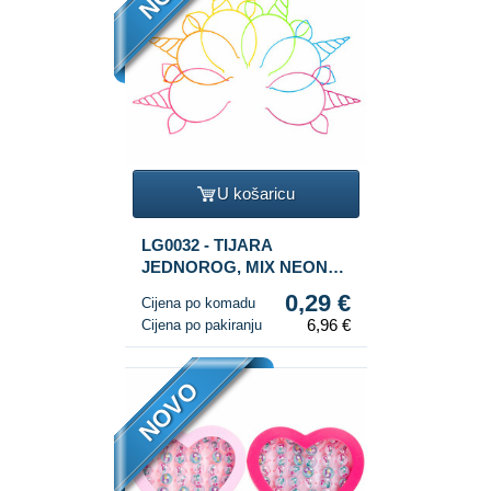
U košaricu
LG0032 - TIJARA
JEDNOROG, MIX NEON
BOJA (24 kom.)
0,29 €
Cijena po komadu
6,96 €
Cijena po pakiranju
NOVO