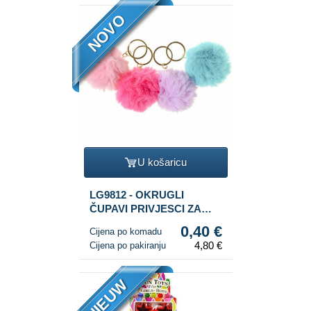
NOVO
U košaricu
LG9812 - OKRUGLI
ČUPAVI PRIVJESCI ZA
KLJUČEVE (12 kom.)
0,40 €
Cijena po komadu
4,80 €
Cijena po pakiranju
NIEUW