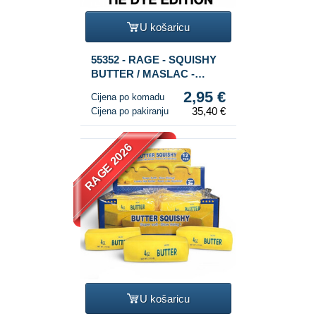
U košaricu
55352 - RAGE - SQUISHY
BUTTER / MASLAC -
MODEL: TIE DYE - SLOW
2,95 €
Cijena po komadu
RISING - Dim. 13x4x4 cm -
35,40 €
Cijena po pakiranju
U DISPLAYU (12 kom.)
RAGE 2026
U košaricu