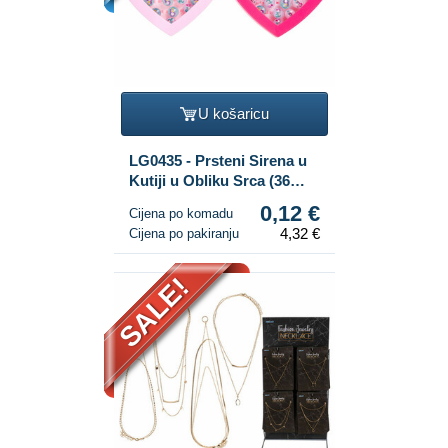
U košaricu
LG0435 - Prsteni Sirena u
Kutiji u Obliku Srca (36
kom.)
0,12 €
Cijena po komadu
4,32 €
Cijena po pakiranju
SALE!