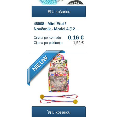
U košaricu
45908 - Mini Etui /
Novčanik - Model 4 (12
kom.)
0,16 €
Cijena po komadu
1,92 €
Cijena po pakiranju
NIEUW
U košaricu