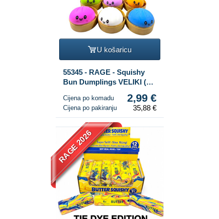
U košaricu
55345 - RAGE - Squishy
Bun Dumplings VELIKI (8.5
x 8.5 x 4.8 cm) - Viralna
2,99 €
Cijena po komadu
Fidget igračka 2026 (12
35,88 €
Cijena po pakiranju
kom.)
RAGE 2026