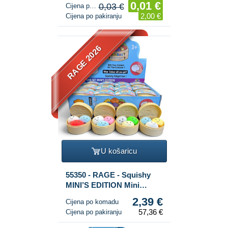
0,01 €
0,03 €
Cijena po komadu
2,00 €
Cijena po pakiranju
RAGE 2026
U košaricu
55350 - RAGE - Squishy
MINI’S EDITION Mini
Okruglice Dumplings
2,39 €
Cijena po komadu
MALE (5.3 x 5.3 x 4.1 cm)
57,36 €
Cijena po pakiranju
Viral 2026 Fidget Toy (24
kom.)