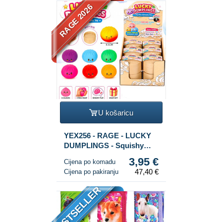
RAGE 2026
U košaricu
YEX256 - RAGE - LUCKY
DUMPLINGS - Squishy
Bun Dumplings VELIKI
3,95 €
Cijena po komadu
Dim. 8.5 x 8.5 x 4.8 Cm - U
47,40 €
Cijena po pakiranju
DISPLAYU (12 kom.)
BESTSELLER