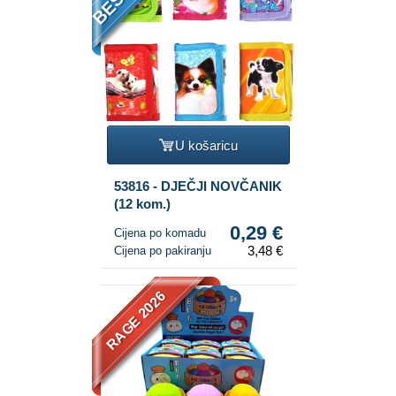
U košaricu
53816 - DJEČJI NOVČANIK
(12 kom.)
0,29 €
Cijena po komadu
3,48 €
Cijena po pakiranju
RAGE 2026