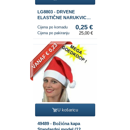
LG8803 - DRVENE
ELASTIČNE NARUKVICE
ZA DJEVOJČICE - U
0,25 €
Cijena po komadu
DISPLEJU (100 kom.)
25,00 €
Cijena po pakiranju
VANAF € 0,23
U košaricu
49489 - Božićna kapa
Standardni model (12