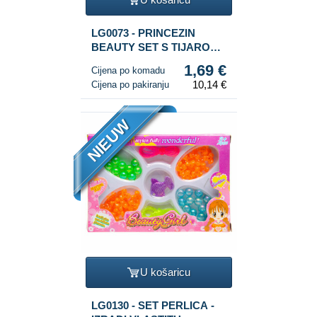
LG0073 - PRINCEZIN
BEAUTY SET S TIJAROM,
NAUŠNICAMA,
1,69 €
Cijena po komadu
OGRLICOM I PRSTENJEM
10,14 €
Cijena po pakiranju
NIEUW
U košaricu
LG0130 - SET PERLICA -