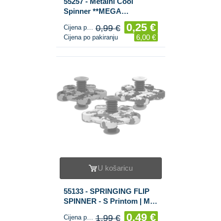
55257 - Metalni Cool
Spinner **MEGA
POVOLJNO** (24 kom.)
0,25 €
0,99 €
Cijena po komadu
6,00 €
Cijena po pakiranju
U košaricu
55133 - SPRINGING FLIP
SPINNER - S Printom | MIX
BOJA (10 kom.)
0,49 €
1,99 €
Cijena po komadu