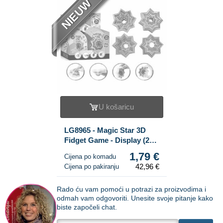
NIEUW
U košaricu
LG8965 - Magic Star 3D
Fidget Game - Display (24
kom)
1,79 €
Cijena po komadu
42,96 €
Cijena po pakiranju
Rado ću vam pomoći u potrazi za proizvodima i
odmah vam odgovoriti. Unesite svoje pitanje kako
biste započeli chat.