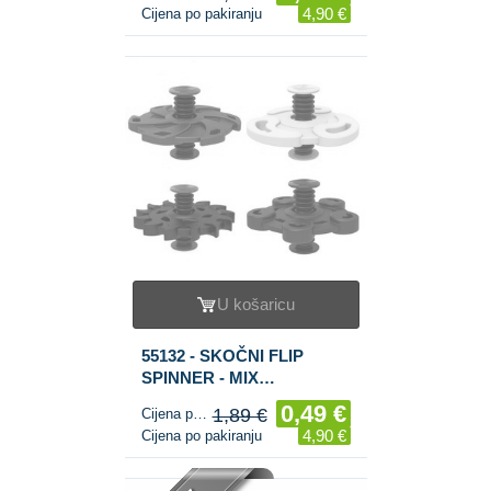
4,90 €
Cijena po pakiranju
U košaricu
55132 - SKOČNI FLIP
SPINNER - MIX
JEDNOBOJNIH (10 kom.)
0,49 €
1,89 €
Cijena po komadu
4,90 €
Cijena po pakiranju