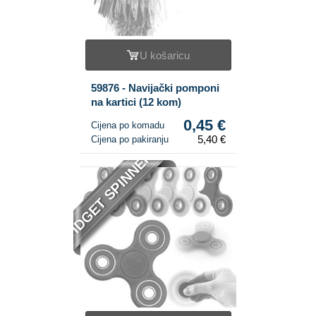
U košaricu
59876 - Navijački pomponi
na kartici (12 kom)
0,45 €
Cijena po komadu
5,40 €
Cijena po pakiranju
FIDGET SPINNER