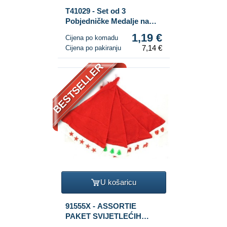
T41029 - Set od 3
Pobjedničke Medalje na
Kartici (Zlatna, Srebrna,
1,19 €
Cijena po komadu
Brončana) 6kom
7,14 €
Cijena po pakiranju
BESTSELLER
U košaricu
91555X - ASSORTIE
PAKET SVIJETLEĆIH
BOŽIĆNIH KAPA (12 kom.)