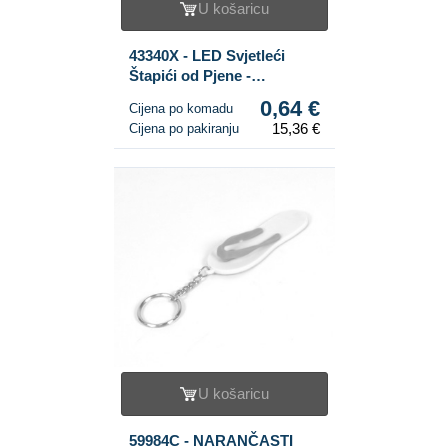
U košaricu
43340X - LED Svjetleći
Štapići od Pjene -
Crveno/Bijelo/Plavo (24
0,64 €
Cijena po komadu
kom)
15,36 €
Cijena po pakiranju
U košaricu
59984C - NARANČASTI