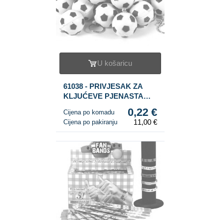
U košaricu
61038 - PRIVJESAK ZA
KLJUĆEVE PJENASTA
NOGOMETNA LOPTA (50
0,22 €
Cijena po komadu
kom)
11,00 €
Cijena po pakiranju