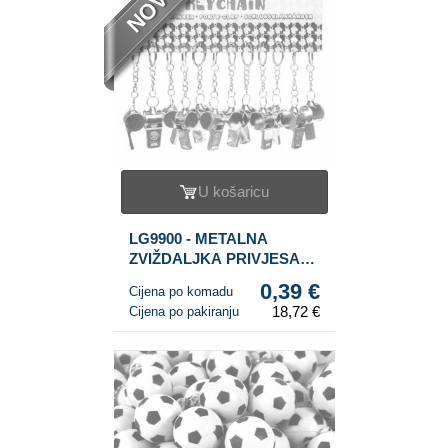
NOVO
U košaricu
LG9900 - METALNA
ZVIŽDALJKA PRIVJESAK
ZA KLJUČEVE (48 kom.)
0,39 €
Cijena po komadu
18,72 €
Cijena po pakiranju