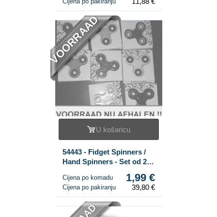
11,88 €
Cijena po pakiranju
VOORRAAD
U košaricu
54443 - Fidget Spinners /
Hand Spinners - Set od 20
komada - Veleprodaja
1,99 €
Cijena po komadu
39,80 €
Cijena po pakiranju