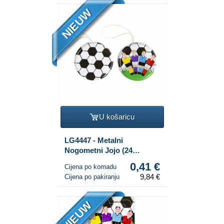
NIEUW
U košaricu
LG4447 - Metalni
Nogometni Jojo (24
komada)
0,41 €
Cijena po komadu
9,84 €
Cijena po pakiranju
NIEUW