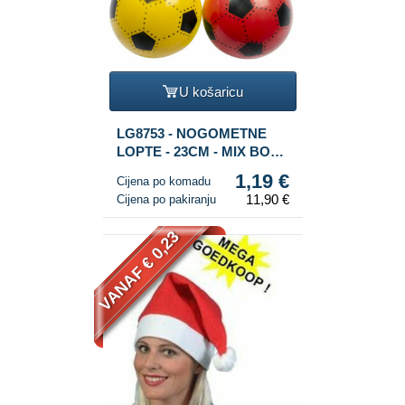
U košaricu
LG8753 - NOGOMETNE
LOPTE - 23CM - MIX BOJA
(10kom.)
1,19 €
Cijena po komadu
11,90 €
Cijena po pakiranju
VANAF € 0,23