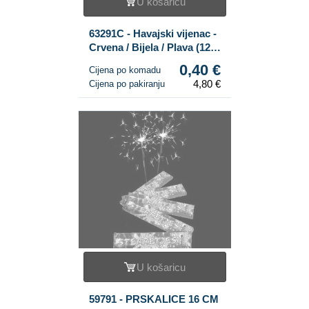
U košaricu
63291C - Havajski vijenac -
Crvena / Bijela / Plava (12
kom.)
0,40 €
Cijena po komadu
4,80 €
Cijena po pakiranju
U košaricu
59791 - PRSKALICE 16 CM