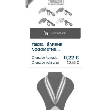
U košaricu
T08281 - ŠARENE
NOGOMETNE
ZVIŽDALJKE U DISPLAYU
0,22 €
Cijena po komadu
(48 kom.)
10,56 €
Cijena po pakiranju