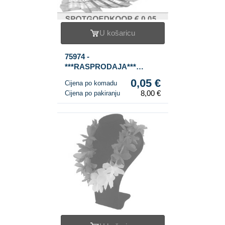
U košaricu
75974 -
***RASPRODAJA***
NARUKVICE FAN
0,05 €
Cijena po komadu
HOLLAND U DISPLAYU
8,00 €
Cijena po pakiranju
(160 kom.)