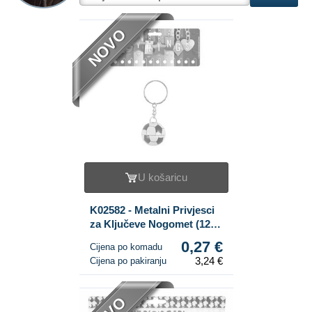
NOVO
U košaricu
K02582 - Metalni Privjesci
za Ključeve Nogomet (12
kom.)
0,27 €
Cijena po komadu
3,24 €
Cijena po pakiranju