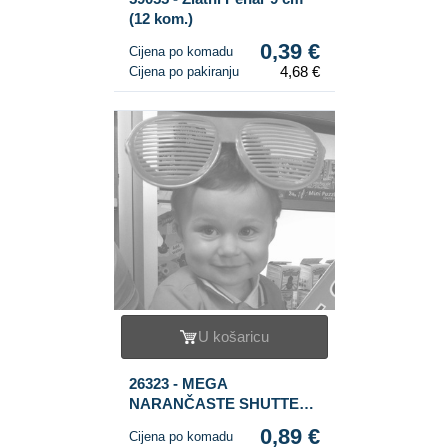
(12 kom.)
0,39 €
Cijena po komadu
4,68 €
Cijena po pakiranju
U košaricu
26323 - MEGA
NARANČASTE SHUTTER
SHADES NAOČALE (8
0,89 €
Cijena po komadu
kom.)