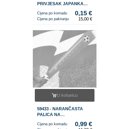
PRIVJESAK JAPANKA
(100 kom.)
0,15 €
Cijena po komadu
15,00 €
Cijena po pakiranju
U košaricu
59433 - NARANČASTA
PALICA NA
NAPUHAVANJE, 90 cm
0,99 €
Cijena po komadu
duga! (12 kom.)