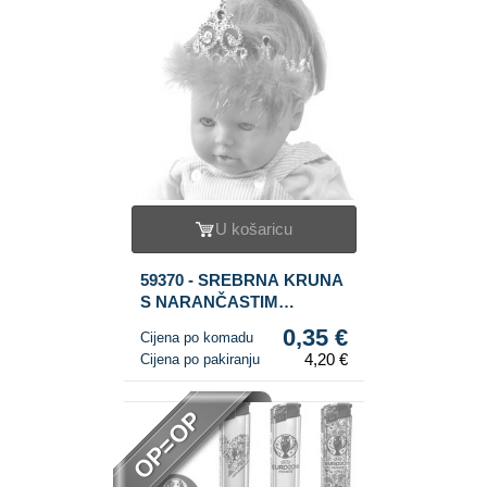
U košaricu
59370 - SREBRNA KRUNA
S NARANČASTIM
PLIŠANIM RUBOM (12
0,35 €
Cijena po komadu
kom.)
4,20 €
Cijena po pakiranju
OP=OP