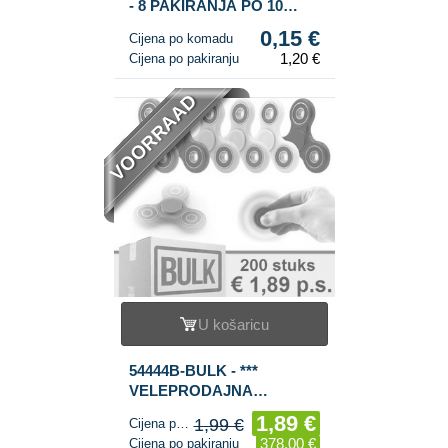
- 8 PAKIRANJA PO 10
KOMADA
0,15 €
Cijena po komadu
1,20 €
Cijena po pakiranju
VOORRAAD
U košaricu
54444B-BULK - ***
VELEPRODAJNA
PONUDA *** FIDGET
1,89 €
1,99 €
Cijena po komadu
SPINNERS (200 kom.)
378,00 €
Cijena po pakiranju