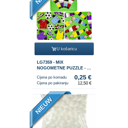
U košaricu
LG7359 - MIX
NOGOMETNE PUZZLE - 14
x 14 cm (50 komada)
0,25 €
Cijena po komadu
12,50 €
Cijena po pakiranju
NIEUW