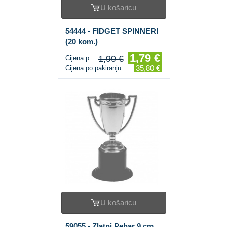
U košaricu
54444 - FIDGET SPINNERI
(20 kom.)
1,79 €
1,99 €
Cijena po komadu
35,80 €
Cijena po pakiranju
U košaricu
59055 - Zlatni Pehar 9 cm