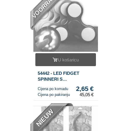
VOORRAAD
U košaricu
54442 - LED FIDGET
SPINNERI S
OSVJETLJENJEM ***HIT
2,65 €
Cijena po komadu
2017*** (17 svjetala)
45,05 €
Cijena po pakiranju
NIEUW