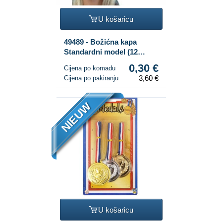
U košaricu
49489 - Božićna kapa
Standardni model (12
kom.)
0,30 €
Cijena po komadu
3,60 €
Cijena po pakiranju
NIEUW
U košaricu