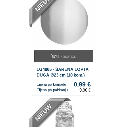
NIEUW
U košaricu
LG4865 - ŠARENA LOPTA
DUGA Ø23 cm (10 kom.)
0,99 €
Cijena po komadu
9,90 €
Cijena po pakiranju
NIEUW