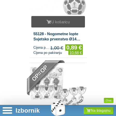
U košaricu
55128 - Nogometne lopte
Svjetsko prvenstvo Ø14
cm. (12 kom.)
0,89 €
1,00 €
Cijena po komadu
10,68 €
Cijena po pakiranju
OP=OP
Chat
Izbornik
Na blagajnu