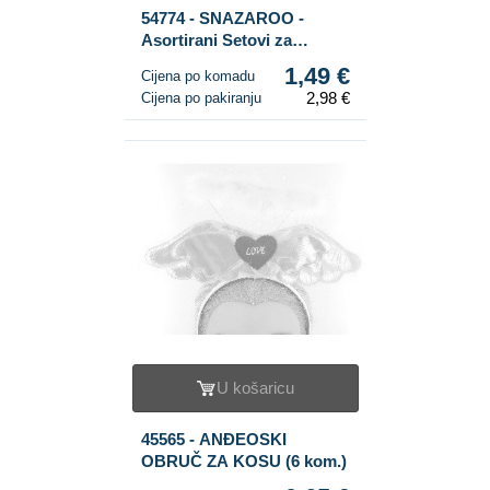
54774 - SNAZAROO -
Asortirani Setovi za
Šminkanje (2 kom.)
1,49 €
Cijena po komadu
2,98 €
Cijena po pakiranju
U košaricu
45565 - ANĐEOSKI
OBRUČ ZA KOSU (6 kom.)