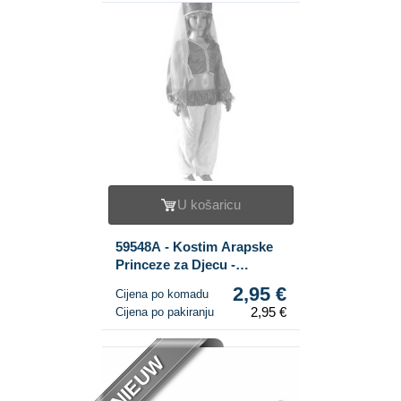
U košaricu
59548A - Kostim Arapske
Princeze za Djecu -
Veličina 4
2,95 €
Cijena po komadu
2,95 €
Cijena po pakiranju
NIEUW