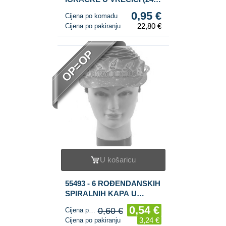
kom.)
0,95 €
Cijena po komadu
22,80 €
Cijena po pakiranju
OP=OP
U košaricu
55493 - 6 ROĐENDANSKIH
SPIRALNIH KAPA U
VREĆICI (6 kom.)
0,54 €
0,60 €
Cijena po komadu
3,24 €
Cijena po pakiranju