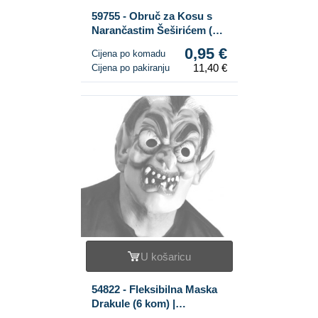
59755 - Obruč za Kosu s
Narančastim Šeširićem (12
kom.)
0,95 €
Cijena po komadu
11,40 €
Cijena po pakiranju
U košaricu
54822 - Fleksibilna Maska
Drakule (6 kom) |
Halloween Veleprodaja