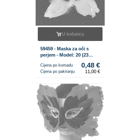
U košaricu
59459 - Maska za oči s
perjem - Model: 20 (23
kom.)
0,48 €
Cijena po komadu
11,00 €
Cijena po pakiranju