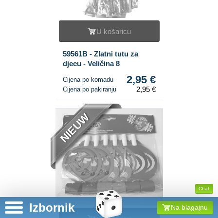
U košaricu
59561B - Zlatni tutu za
djecu - Veličina 8
2,95 €
Cijena po komadu
2,95 €
Cijena po pakiranju
NIEUW
Chat
Izbornik
Na blagajnu