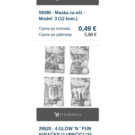
59390 - Maska za oči -
Model: 3 (12 kom.)
0,49 €
Cijena po komadu
5,88 €
Cijena po pakiranju
U košaricu
29520 - 4 GLOW 'N ' FUN
IGRAĆKE U VREĆICI (24