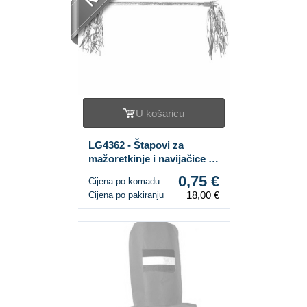
U košaricu
LG4362 - Štapovi za
mažoretkinje i navijačice s
trakama (24 kom)
0,75 €
Cijena po komadu
18,00 €
Cijena po pakiranju