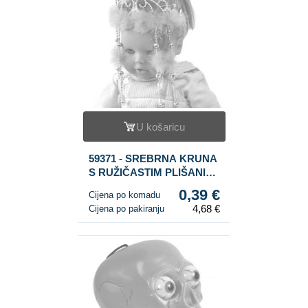
U košaricu
59371 - SREBRNA KRUNA
S RUŽIČASTIM PLIŠANIM
RUBOM I VRPCAMA (12
0,39 €
Cijena po komadu
kom.)
4,68 €
Cijena po pakiranju