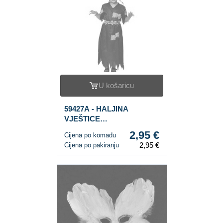
U košaricu
59427A - HALJINA
VJEŠTICE
NARANČASTO/CRNA ZA
2,95 €
Cijena po komadu
DJECU - VELIČINA 98
2,95 €
Cijena po pakiranju