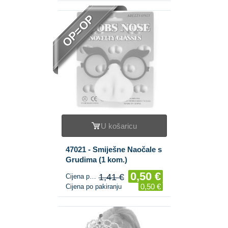
OP=OP
U košaricu
47021 - Smiješne Naočale s
Grudima (1 kom.)
0,50 €
1,41 €
Cijena po komadu
0,50 €
Cijena po pakiranju