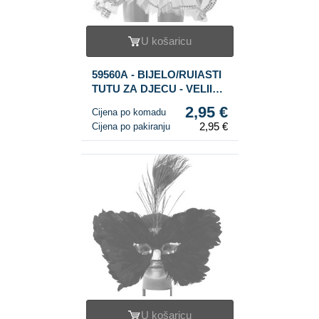
U košaricu
59560A - BIJELO/RUIASTI
TUTU ZA DJECU - VELIINA
6
2,95 €
Cijena po komadu
2,95 €
Cijena po pakiranju
U košaricu