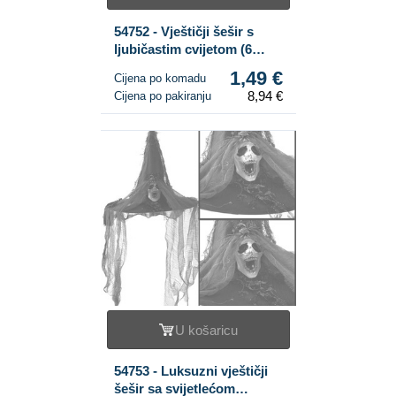
54752 - Vještičji šešir s
ljubičastim cvijetom (6
kom.)
1,49 €
Cijena po komadu
8,94 €
Cijena po pakiranju
U košaricu
54753 - Luksuzni vještičji
šešir sa svijetlećom