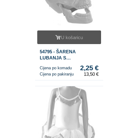
U košaricu
54795 - ŠARENA
LUBANJA S
OSVJETLJENJEM (6 kom.)
2,25 €
Cijena po komadu
13,50 €
Cijena po pakiranju