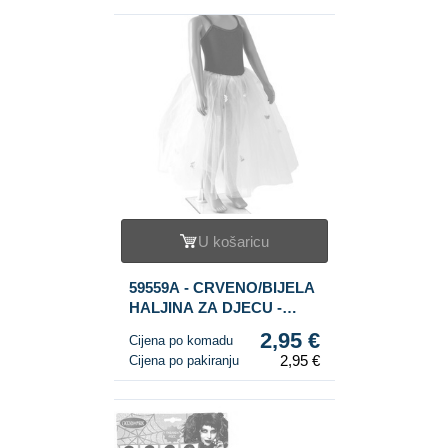
U košaricu
59559A - CRVENO/BIJELA
HALJINA ZA DJECU -
VELIČINA 6
2,95 €
Cijena po komadu
2,95 €
Cijena po pakiranju