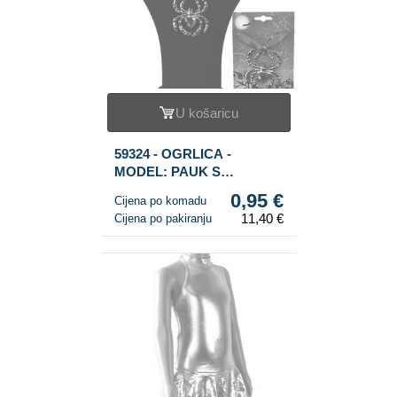
U košaricu
59324 - OGRLICA -
MODEL: PAUK S
RUBINOM (12 kom.)
0,95 €
Cijena po komadu
11,40 €
Cijena po pakiranju