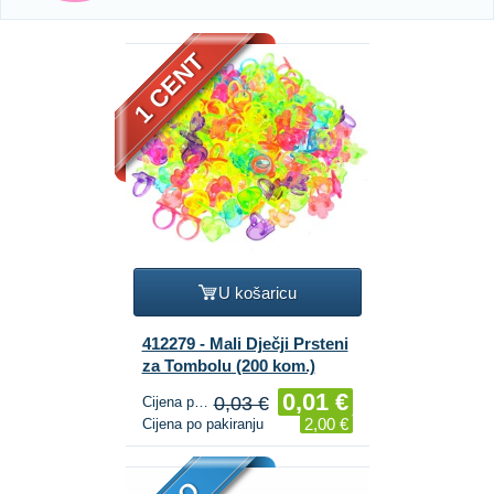
1 CENT
U košaricu
412279 - Mali Dječji Prsteni
za Tombolu (200 kom.)
0,01 €
0,03 €
Cijena po komadu
2,00 €
Cijena po pakiranju