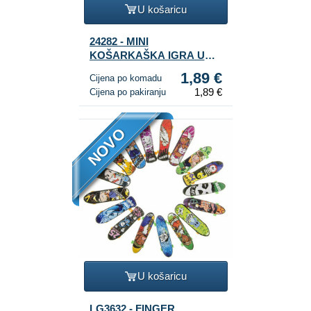
U košaricu
24282 - MINI
KOŠARKAŠKA IGRA U
POKLON KUTIJI
1,89 €
Cijena po komadu
1,89 €
Cijena po pakiranju
NOVO
U košaricu
LG3632 - FINGER