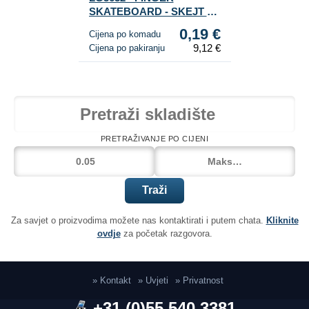
SKATEBOARD - SKEJT ZA
PRSTE (48 kom)
0,19 €
Cijena po komadu
9,12 €
Cijena po pakiranju
PRETRAŽIVANJE PO CIJENI
Traži
Za savjet o proizvodima možete nas kontaktirati i putem chata.
Kliknite
ovdje
za početak razgovora.
» Kontakt
» Uvjeti
» Privatnost
+31 (0)55 540 3381