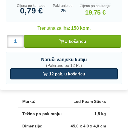
Cijena po komadu:
Pakiranje po:
Cijena po pakiranju:
0,79 €
25
19,75 €
Trenutna zaliha:
158 kom.
U košaricu
Naruči vanjsku kutiju
(Pakirano po 12 PJ)
12 pak. u košaricu
Marka:
Led Foam Sticks
Težina po pakiranju:
1,5 kg
Dimenzije:
45,0 x 4,0 x 4,0 cm