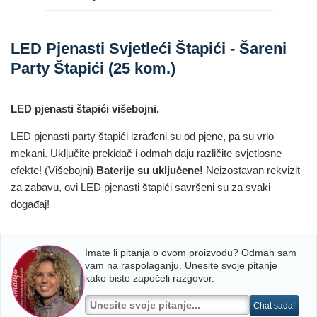
LED Pjenasti Svjetleći Štapići - Šareni
Party Štapići (25 kom.)
LED pjenasti štapići višebojni.
LED pjenasti party štapići izrađeni su od pjene, pa su vrlo
mekani. Uključite prekidač i odmah daju različite svjetlosne
efekte! (Višebojni)
Baterije su uključene!
Neizostavan rekvizit
za zabavu, ovi LED pjenasti štapići savršeni su za svaki
događaj!
Imate li pitanja o ovom proizvodu? Odmah sam
vam na raspolaganju. Unesite svoje pitanje
kako biste započeli razgovor.
Chat sada!