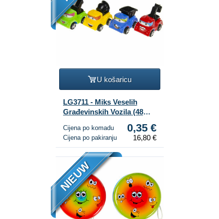
U košaricu
LG3711 - Miks Veselih
Građevinskih Vozila (48
kom.)
0,35 €
Cijena po komadu
16,80 €
Cijena po pakiranju
NIEUW