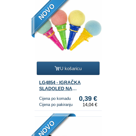
NOVO
U košaricu
LG4854 - IGRAČKA
SLADOLED NA
LANSIRANJE U VREĆICI
0,39 €
Cijena po komadu
10 CM (36 KOM.)
14,04 €
Cijena po pakiranju
NOVO