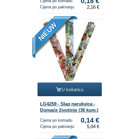
0,18 €
Cijena po komadu
2,16 €
Cijena po pakiranju
NIEUW
U košaricu
LG4259 - Slap narukvica -
Domaće životinje (36 kom.)
0,14 €
Cijena po komadu
5,04 €
Cijena po pakiranju