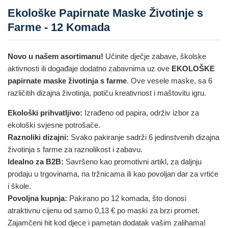
Ekološke Papirnate Maske Životinje s
Farme - 12 Komada
Novo u našem asortimanu!
Učinite dječje zabave, školske
aktivnosti ili događaje dodatno zabavnima uz ove
EKOLOŠKE
papirnate maske životinja s farme
. Ove vesele maske, sa 6
različitih dizajna životinja, potiču kreativnost i maštovitu igru.
Ekološki prihvatljivo:
Izrađeno od papira, održiv izbor za
ekološki svjesne potrošače.
Raznoliki dizajni:
Svako pakiranje sadrži 6 jedinstvenih dizajna
životinja s farme za raznolikost i zabavu.
Idealno za B2B:
Savršeno kao promotivni artikl, za daljnju
prodaju u trgovinama, na tržnicama ili kao povoljan dar za vrtiće
i škole.
Povoljna kupnja:
Pakirano po 12 komada, što donosi
atraktivnu cijenu od samo 0,13 € po maski za brzi promet.
Zajamčeni hit kod djece i pametan dodatak vašim zalihama!