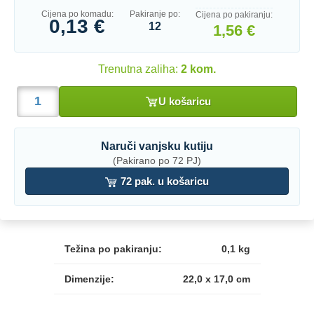
Cijena po komadu:
Pakiranje po:
Cijena po pakiranju:
0,13 €
12
1,56 €
Trenutna zaliha:
2 kom.
U košaricu
Naruči vanjsku kutiju
(Pakirano po 72 PJ)
72 pak. u košaricu
Težina po pakiranju:
0,1 kg
Dimenzije:
22,0 x 17,0 cm