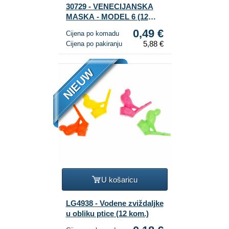
30729 - VENECIJANSKA
MASKA - MODEL 6 (12
kom)
0,49 €
Cijena po komadu
5,88 €
Cijena po pakiranju
NIEUW
U košaricu
LG4938 - Vodene zviždaljke
u obliku ptice (12 kom.)