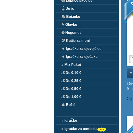
🏐
Loptice skočice
🪀
Jo-jo
📚
Bojanke
✎
Olovke
⚽
Nogomet
🥡
Kutije za meni
👧
Igračke za djevojčice
👦
Igračke za dječake
» Mix Paket
💰
Do 0,10 €
? 
💰
Do 0,25 €
LG4
Smi
💰
Do 0,50 €
💰
Do 1,00 €
Cij
🎄
Božić
BES
» Igračke
» Igračke za tombolu