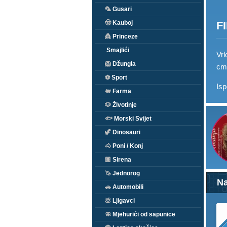
🦜
Gusari
F
🤠
Kauboj
👸
Princeze
Smajlići
Vrl
🦁
Džungla
cm
⚽
Sport
Isp
🐖
Farma
🐶
Životinje
🐟
Morski Svijet
🦖
Dinosauri
🐴
Poni / Konj
🏽
Sirena
🦄
Jednorog
Na
🚗
Automobili
💩
Ljigavci
🧼
Mjehurići od sapunice