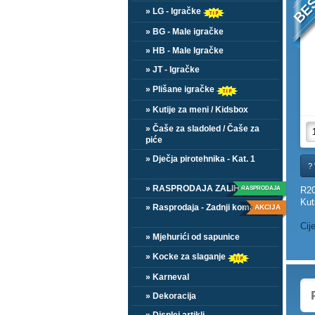
» LG - Igračke
» BG - Male igračke
» HB - Male Igračke
» JT - Igračke
» Plišane igračke
» Kutije za meni / Kidsbox
» Čaše za sladoled / Čaše za
piće
» Dječja pirotehnika - Kat. 1
? 
» RASPRODAJA ZALIHA
RASPRODAJA
R20
Kut
» Rasprodaja - Zadnji komadi
AKCIJA
Cij
» Mjehurići od sapunice
» Kocke za slaganje
» Karneval
» Dekoracija