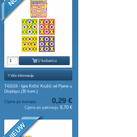
U košaricu
? Više informacija
T41019 - Igra Križić Kružić od Pjene u
Displayu (30 kom.)
0,29 €
Cijena po komadu
8,70 €
Cijena po pakiranju
NIEUW