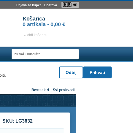
🇭🇷
HR
Prijava za kupce
Dostava
Košarica
0
artikala -
0,00 €
» Vidi košaricu
Odbij
Prihvati
iti.
Bestseleri
|
Svi proizvodi
SKU:
LG3632