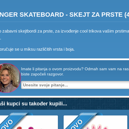
INGER SKATEBOARD - SKEJT ZA PRSTE (4
o zabavni skejtbordi za prste, za izvođenje cool trikova vašim prstima.
.
oručuje se u miksu različitih vrsta i boja.
Imate li pitanja o ovom proizvodu? Odmah sam vam na rasp
biste započeli razgovor.
ši kupci su također kupili...
NOVO
NOVO