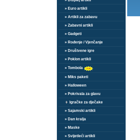
» Displej artikli
» Euro artikli
» Artikli za zabavu
» Zabavni artikli
» Gadgeti
» Rođenje / Vjenčanje
» Društvene igre
» Poklon artikli
» Tombola
» Miks paketi
» Halloween
» Pokrivala za glavu
👦
Igračke za dječake
» Sajamski artikli
» Dan kralja
» Maske
» Svijetleći artikli