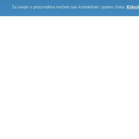
Za savjet o proizvodima možete nas kontaktirati i putem chata.
Klikni