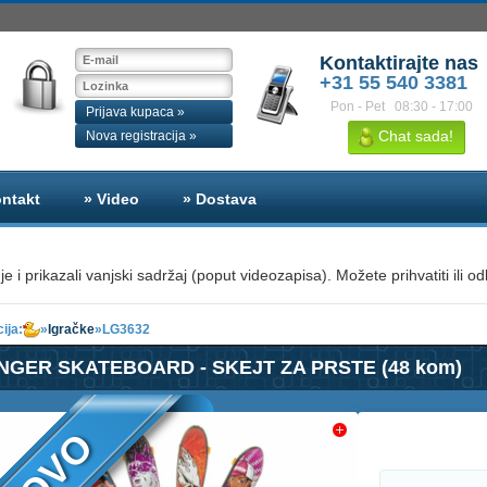
Kontaktirajte nas
+31 55 540 3381
Pon - Pet
08:30 - 17:00
Prijava kupaca »
Chat sada!
Nova registracija »
ontakt
» Video
» Dostava
i prikazali vanjski sadržaj (poput videozapisa). Možete prihvatiti ili odb
ija:
»
Igračke
»
LG3632
INGER SKATEBOARD - SKEJT ZA PRSTE (48 kom)
NOVO