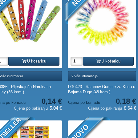
U košaricu
U košaricu
Više informacija
? Više informacija
386 - Pljeskajuća Narukvica
LG0423 - Rainbow Gumice za Kosu u
ley (36 kom.)
Bojama Duge (48 kom.)
0,14 €
0,18 €
ena po komadu
Cijena po komadu
5,04 €
8,64 €
Cijena po pakiranju
Cijena po pakiranju
TSELLER
NOVO