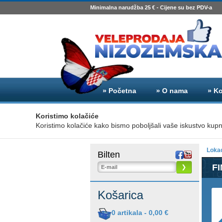
Minimalna narudžba 25 € - Cijene su bez PDV-a
» Početna
» O nama
» K
Koristimo kolačiće
Koristimo kolačiće kako bismo poboljšali vaše iskustvo kupnje 
Lokac
Bilten
F
❯
Košarica
0
artikala -
0,00 €