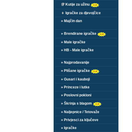
🥡
Kutije za užinu
👧
Igračke za djevojčice
» Majčin dan
» Brendirane igračke
» Male igračke
» HB - Male igračke
» Najprodavanije
» Plišane igračke
» Gusari i kauboji
» Princeze i lutke
» Poslovni pokloni
» Škrinja s blagom
» Naljepnice / Tetovaže
» Privjesci za ključeve
» Igračke