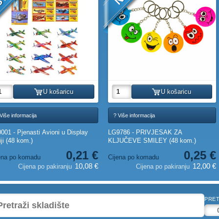
U košaricu
U košaricu
Više informacija
? Više informacija
001 - Pjenasti Avioni u Display
LG9786 - PRIVJESAK ZA
iji (48 kom.)
KLJUČEVE SMILEY (48 kom.)
0,21 €
0,25 €
ena po komadu
Cijena po komadu
10,08 €
12,00 €
Cijena po pakiranju
Cijena po pakiranju
PRET