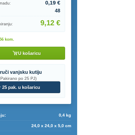
0,19 €
omadu:
48
9,12 €
iranju:
56 kom.
U košaricu
ruči vanjsku kutiju
(Pakirano po 25 PJ)
25 pak. u košaricu
ju:
0,4 kg
24,0 x 24,0 x 5,0 cm