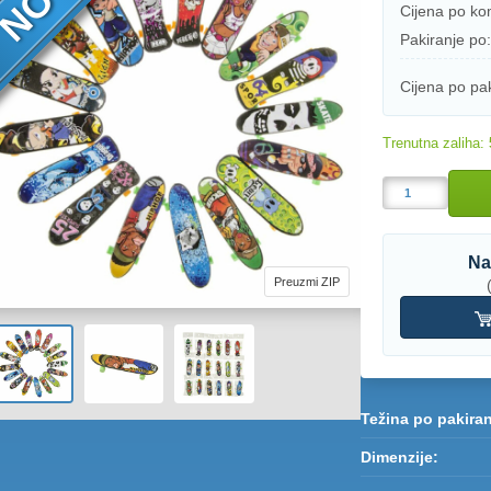
Cijena po k
Pakiranje po:
Cijena po pak
Trenutna zaliha:
Na
Preuzmi ZIP
Težina po pakiran
Dimenzije: