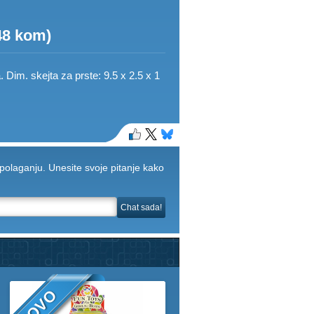
8 kom)
 Dim. skejta za prste: 9.5 x 2.5 x 1
olaganju. Unesite svoje pitanje kako
Chat sada!
NOVO