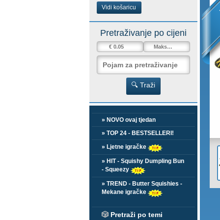
Vidi košaricu
Pretraživanje po cijeni
🔍 Traži
» NOVO ovaj tjedan
» TOP 24 - BESTSELLERI!
» Ljetne igračke
» HIT - Squishy Dumpling Bun
- Squeezy
» TREND - Butter Squishies -
Mekane igračke
🎲
Pretraži po temi