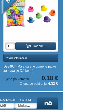
U košaricu
? Više informacija
LG9493 - Male šarene gumene patke
za kupanje (24 kom.)
0,18 €
Cijena po komadu
4,32 €
Cijena po pakiranju
RAŽIVANJE PO CIJENI
Traži