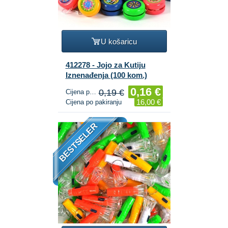
U košaricu
412278 - Jojo za Kutiju
Iznenađenja (100 kom.)
0,16 €
0,19 €
Cijena po komadu
16,00 €
Cijena po pakiranju
BESTSELER