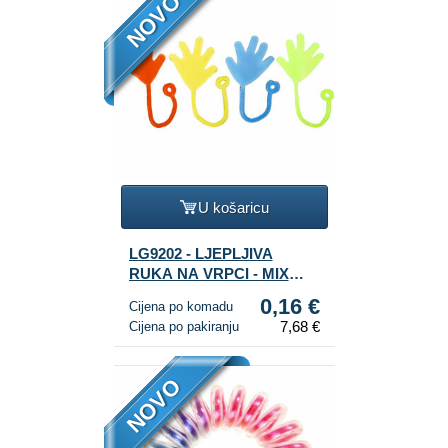
NOVO
U košaricu
LG9202 - LJEPLJIVA
RUKA NA VRPCI - MIX
BOJA (48 kom.)
0,16 €
Cijena po komadu
7,68 €
Cijena po pakiranju
NOVO