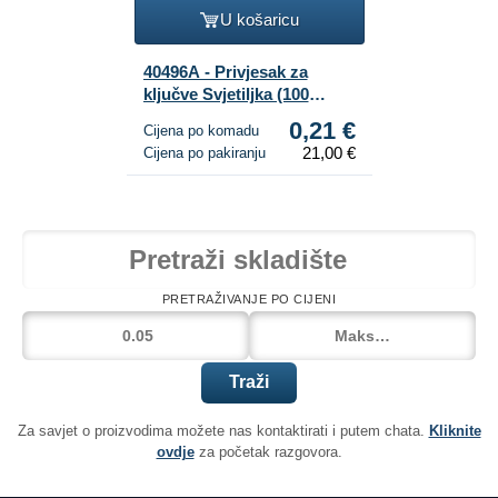
U košaricu
40496A - Privjesak za
ključve Svjetiljka (100
komada) - Razne boje
0,21 €
Cijena po komadu
21,00 €
Cijena po pakiranju
PRETRAŽIVANJE PO CIJENI
Traži
Za savjet o proizvodima možete nas kontaktirati i putem chata.
Kliknite
ovdje
za početak razgovora.