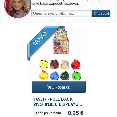
kako biste započeli razgovor.
Chat sada!
NOVO
U košaricu
T65317 - PULL BACK
ŽIVOTINJE U DISPLAYU
(48 kom.)
0,25 €
Cijena po komadu