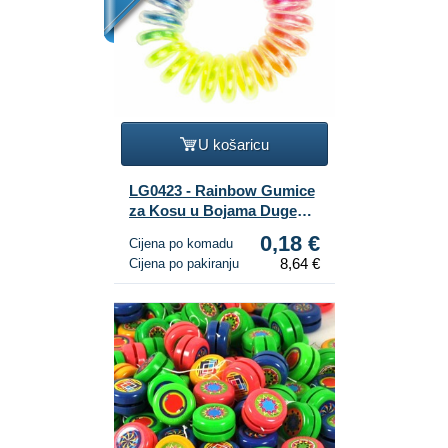
U košaricu
LG0423 - Rainbow Gumice
za Kosu u Bojama Duge
(48 kom.)
0,18 €
Cijena po komadu
8,64 €
Cijena po pakiranju