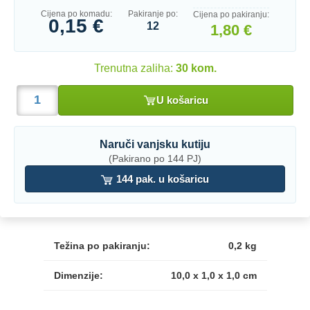
Cijena po komadu:
Pakiranje po:
Cijena po pakiranju:
0,15 €
12
1,80 €
Trenutna zaliha:
30 kom.
U košaricu
Naruči vanjsku kutiju
(Pakirano po 144 PJ)
144 pak. u košaricu
Težina po pakiranju:
0,2 kg
Dimenzije:
10,0 x 1,0 x 1,0 cm