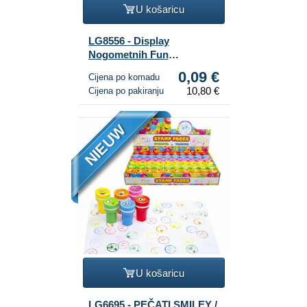
U košaricu
LG8556 - Display
Nogometnih Fun
Naljepnica
0,09 €
Cijena po komadu
10,80 €
Cijena po pakiranju
NIEUW
U košaricu
LG6695 - PEČATI SMILEY /