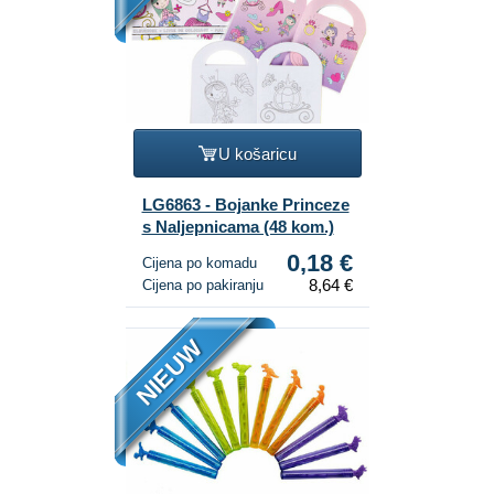
U košaricu
LG6863 - Bojanke Princeze
s Naljepnicama (48 kom.)
0,18 €
Cijena po komadu
8,64 €
Cijena po pakiranju
NIEUW