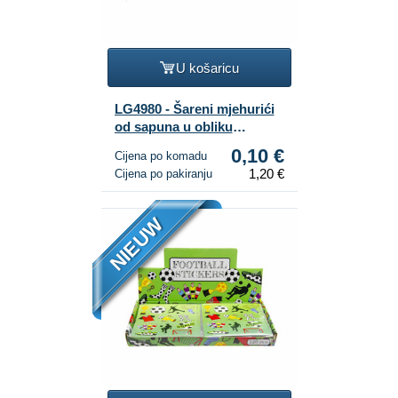
U košaricu
LG4980 - Šareni mjehurići
od sapuna u obliku
dinosaura (12 kom.)
0,10 €
Cijena po komadu
1,20 €
Cijena po pakiranju
NIEUW