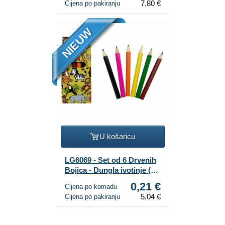
7,80 €
Cijena po pakiranju
NIEUW
U košaricu
LG6069 - Set od 6 Drvenih
Bojica - Dungla ivotinje (24
kom)
0,21 €
Cijena po komadu
5,04 €
Cijena po pakiranju