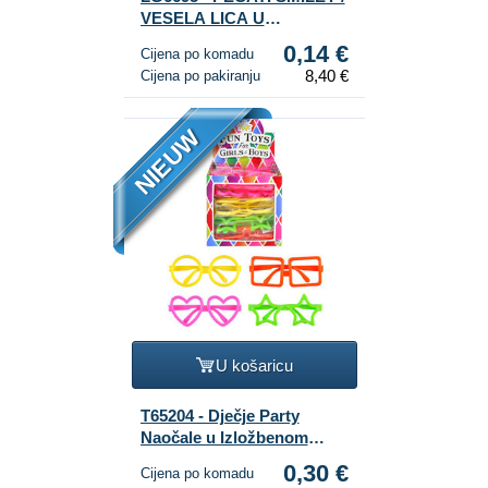
VESELA LICA U
DISPLAYU (60 kom.)
0,14 €
Cijena po komadu
8,40 €
Cijena po pakiranju
NIEUW
U košaricu
T65204 - Dječje Party
Naočale u Izložbenom
Stalku (26 kom.)
0,30 €
Cijena po komadu