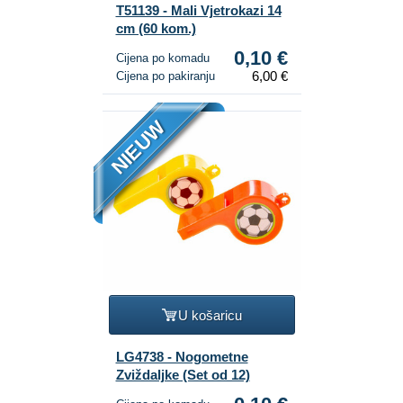
T51139 - Mali Vjetrokazi 14
cm (60 kom.)
0,10 €
Cijena po komadu
6,00 €
Cijena po pakiranju
NIEUW
U košaricu
LG4738 - Nogometne
Zviždaljke (Set od 12)