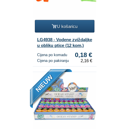
U košaricu
LG4938 - Vodene zviždaljke
u obliku ptice (12 kom.)
0,18 €
Cijena po komadu
2,16 €
Cijena po pakiranju
NIEUW