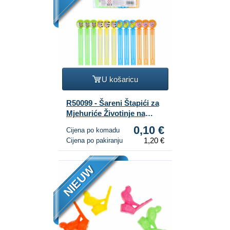
U košaricu
R50099 - Šareni Štapići za
Mjehuriće Životinje na
Farmi (12 komada)
0,10 €
Cijena po komadu
1,20 €
Cijena po pakiranju
NIEUW