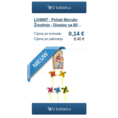
U košaricu
LG6697 - Pečati Morske
Životinje - Display sa 60
Komada
0,14 €
Cijena po komadu
8,40 €
Cijena po pakiranju
NIEUW
U košaricu