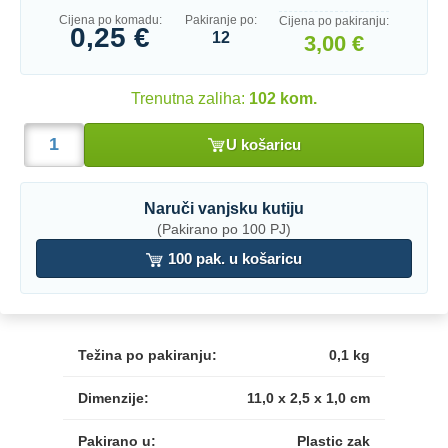
Cijena po komadu:
Pakiranje po:
Cijena po pakiranju:
0,25 €
12
3,00 €
Trenutna zaliha:
102 kom.
U košaricu
Naruči vanjsku kutiju
(Pakirano po 100 PJ)
100 pak. u košaricu
Težina po pakiranju:
0,1 kg
Dimenzije:
11,0 x 2,5 x 1,0 cm
Pakirano u:
Plastic zak