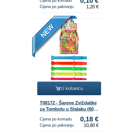
0,10 €
Cijena po komadu
1,20 €
Cijena po pakiranju
NEW
U košaricu
T08172 - Šarene Zviždaljke
za Tombolu u Stalaku (60
kom.)
0,18 €
Cijena po komadu
10,80 €
Cijena po pakiranju