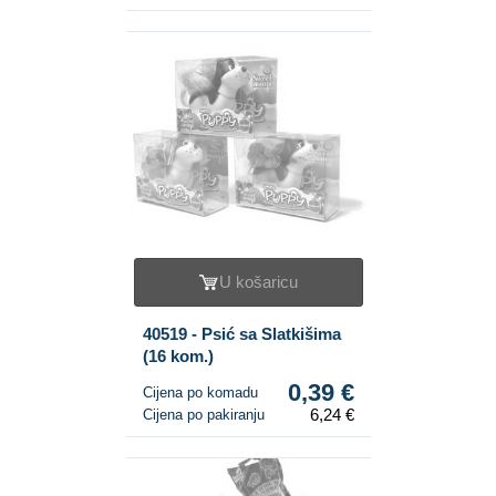
U košaricu
40519 - Psić sa Slatkišima
(16 kom.)
0,39 €
Cijena po komadu
6,24 €
Cijena po pakiranju