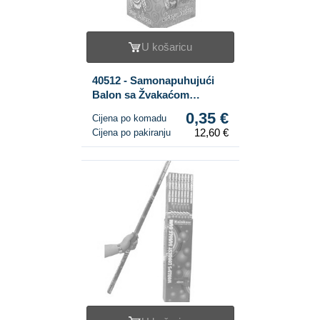
U košaricu
40512 - Samonapuhujući
Balon sa Žvakaćom
Gumom (36 kom.)
0,35 €
Cijena po komadu
12,60 €
Cijena po pakiranju