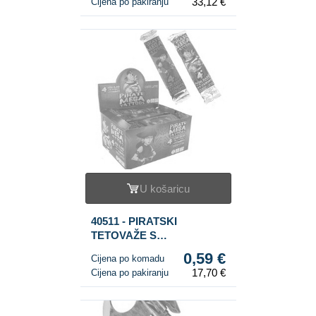
33,12 €
Cijena po pakiranju
U košaricu
40511 - PIRATSKI
TETOVAŽE S
BOMBONIMA (30 kom.)
0,59 €
Cijena po komadu
17,70 €
Cijena po pakiranju