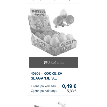
U košaricu
40505 - KOCKE ZA
SLAGANJE S
BOMBONIMA U JAJU (12
0,49 €
Cijena po komadu
kom.)
5,88 €
Cijena po pakiranju