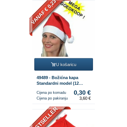
VANAF € 0,23
U košaricu
49489 - Božićna kapa
Standardni model (12
kom.)
0,30 €
Cijena po komadu
3,60 €
Cijena po pakiranju
BESTSELLER