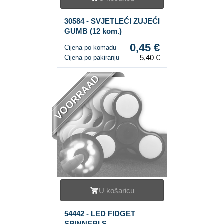
30584 - SVJETLEĆI ZUJEĆI
GUMB (12 kom.)
0,45 €
Cijena po komadu
5,40 €
Cijena po pakiranju
VOORRAAD
U košaricu
54442 - LED FIDGET
SPINNERI S