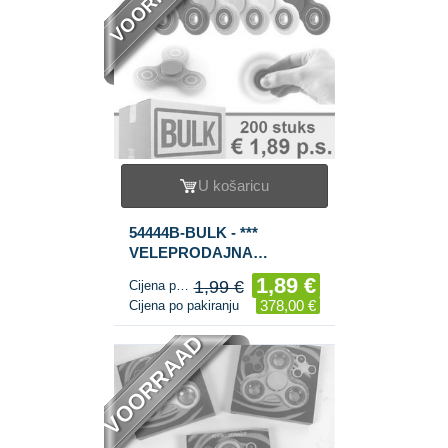
U košaricu
54444B-BULK - ***
VELEPRODAJNA
PONUDA *** FIDGET
1,89 €
1,99 €
Cijena po komadu
SPINNERS (200 kom.)
378,00 €
Cijena po pakiranju
VOORRAAD