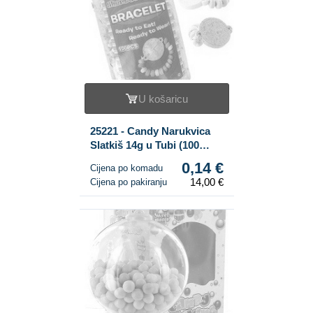
U košaricu
25221 - Candy Narukvica
Slatkiš 14g u Tubi (100
kom.)
0,14 €
Cijena po komadu
14,00 €
Cijena po pakiranju