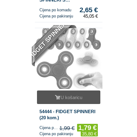
OSVJETLJENJEM ***HIT
2,65 €
Cijena po komadu
2017*** (17 svjetala)
45,05 €
Cijena po pakiranju
FIDGET SPINNER
U košaricu
54444 - FIDGET SPINNERI
(20 kom.)
1,79 €
1,99 €
Cijena po komadu
35,80 €
Cijena po pakiranju