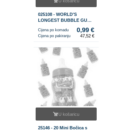
U košaricu
025108 - WORLD'S
LONGEST BUBBLE GUM -
Najduža Žvakaća Guma (48
0,99 €
Cijena po komadu
kom.)
47,52 €
Cijena po pakiranju
U košaricu
25146 - 20 Mini Bočica s