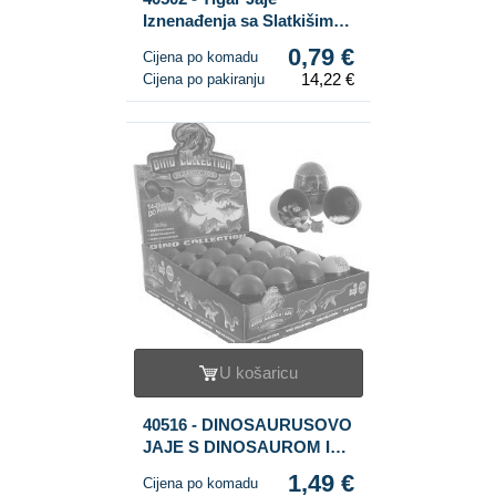
Iznenađenja sa Slatkišima
(18 kom.)
0,79 €
Cijena po komadu
14,22 €
Cijena po pakiranju
U košaricu
40516 - DINOSAURUSOVO
JAJE S DINOSAUROM I
SLATKIŠIMA (20 kom.)
1,49 €
Cijena po komadu