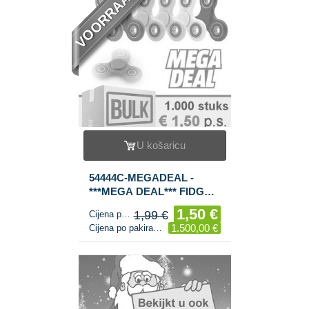
VOORRAAD
U košaricu
54444C-MEGADEAL -
***MEGA DEAL*** FIDGET
SPINNERI / HAND
1,50 €
1,99 €
Cijena po komadu
SPINNERI (1.000 kom.)
1.500,00 €
Cijena po pakiranju