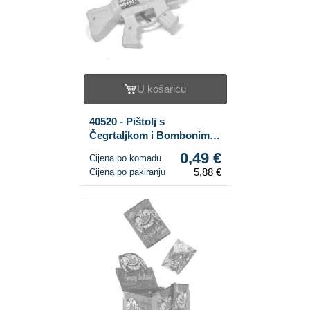
U košaricu
40520 - Pištolj s
Čegrtaljkom i Bombonima
(12 kom.)
0,49 €
Cijena po komadu
5,88 €
Cijena po pakiranju