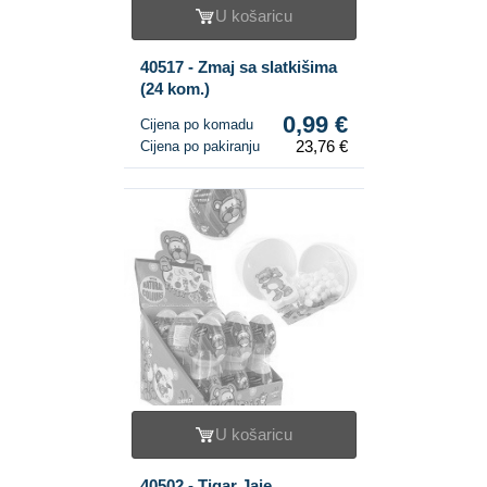
U košaricu
40517 - Zmaj sa slatkišima
(24 kom.)
0,99 €
Cijena po komadu
23,76 €
Cijena po pakiranju
U košaricu
40502 - Tigar Jaje