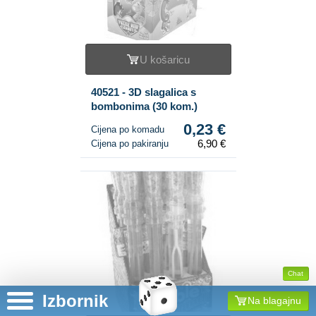
U košaricu
40521 - 3D slagalica s
bombonima (30 kom.)
0,23 €
Cijena po komadu
6,90 €
Cijena po pakiranju
Chat
Izbornik
Na blagajnu