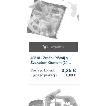
U košaricu
40518 - Zračni Pištolj s
Žvakaćom Gumom (24
kom.)
0,25 €
Cijena po komadu
6,00 €
Cijena po pakiranju