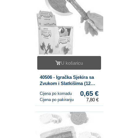
U košaricu
40506 - Igračka Sjekira sa
Zvukom i Slatkišima (12
kom.)
0,65 €
Cijena po komadu
7,80 €
Cijena po pakiranju