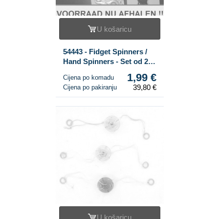
U košaricu
54443 - Fidget Spinners /
Hand Spinners - Set od 20
komada - Veleprodaja
1,99 €
Cijena po komadu
39,80 €
Cijena po pakiranju
U košaricu