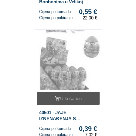
Bonbonima u Velikoj
Bočici (2x20 kom.)
0,55 €
Cijena po komadu
22,00 €
Cijena po pakiranju
U košaricu
40501 - JAJE
IZNENAĐENJA S
DINOSAUROM I
0,39 €
Cijena po komadu
SLATKIŠIMA (18 kom.)
7,02 €
Cijena po pakiranju