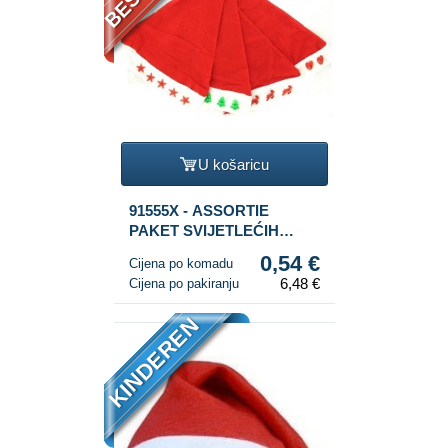
U košaricu
91555X - ASSORTIE
PAKET SVIJETLEĆIH
BOŽIĆNIH KAPA (12 kom.)
0,54 €
Cijena po komadu
6,48 €
Cijena po pakiranju
KINDEREN