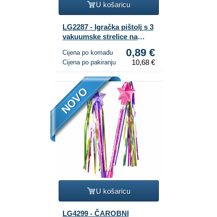
U košaricu
LG2287 - Igračka pištolj s 3
vakuumske strelice na
kartonu (12 kom.)
0,89 €
Cijena po komadu
10,68 €
Cijena po pakiranju
NOVO
U košaricu
LG4299 - ČAROBNI