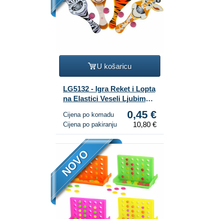
U košaricu
LG5132 - Igra Reket i Lopta
na Elastici Veseli Ljubimci
(24 kom.)
0,45 €
Cijena po komadu
10,80 €
Cijena po pakiranju
NOVO