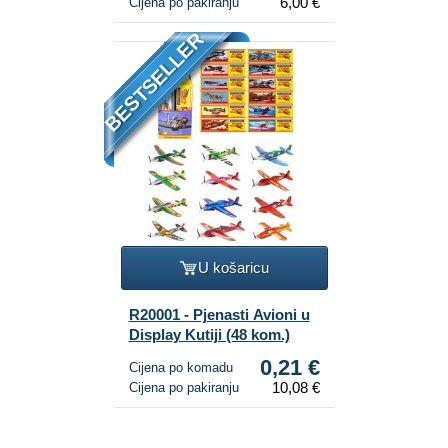
6,00 €
Cijena po pakiranju
BESTSELLER
U košaricu
R20001 - Pjenasti Avioni u
Display Kutiji (48 kom.)
0,21 €
Cijena po komadu
10,08 €
Cijena po pakiranju