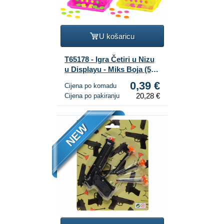
U košaricu
T65178 - Igra Četiri u Nizu
u Displayu - Miks Boja (52
kom.)
0,39 €
Cijena po komadu
20,28 €
Cijena po pakiranju
NEW