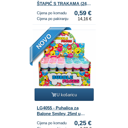
ŠTAPIĆ S TRAKAMA (24
kom.)
0,59 €
Cijena po komadu
14,16 €
Cijena po pakiranju
NOVO
U košaricu
LG4055 - Puhalica za
Balone Smiley, 25ml u
Displayu (24 kom.)
0,25 €
Cijena po komadu