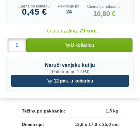
Cijena po komadu:
Pakiranje po:
Cijena po pakiranju:
0,45 €
24
10,80 €
Trenutna zaliha:
79 kom.
U košaricu
Naruči vanjsku kutiju
(Pakirano po 12 PJ)
12 pak. u košaricu
Težina po pakiranju:
1,5 kg
Dimenzije:
12,0 x 17,0 x 25,0 cm