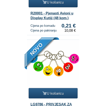
U košaricu
R20001 - Pjenasti Avioni u
Display Kutiji (48 kom.)
0,21 €
Cijena po komadu
10,08 €
Cijena po pakiranju
NOVO
U košaricu
LG9786 - PRIVJESAK ZA