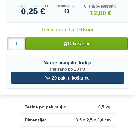
Cijena po komadu:
Pakiranje po:
Cijena po pakiranju:
0,25 €
48
12,00 €
Trenutna zaliha:
16 kom.
U košaricu
Naruči vanjsku kutiju
(Pakirano po 20 PJ)
20 pak. u košaricu
Težina po pakiranju:
0,5 kg
Dimenzije:
3,5 x 2,5 x 3,0 cm