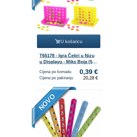
U košaricu
T65178 - Igra Četiri u Nizu
u Displayu - Miks Boja (52
kom.)
0,39 €
Cijena po komadu
20,28 €
Cijena po pakiranju
NOVO