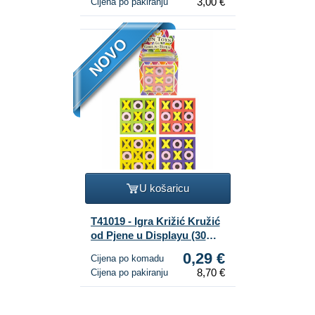
3,00 €
Cijena po pakiranju
NOVO
U košaricu
T41019 - Igra Križić Kružić
od Pjene u Displayu (30
kom.)
0,29 €
Cijena po komadu
8,70 €
Cijena po pakiranju