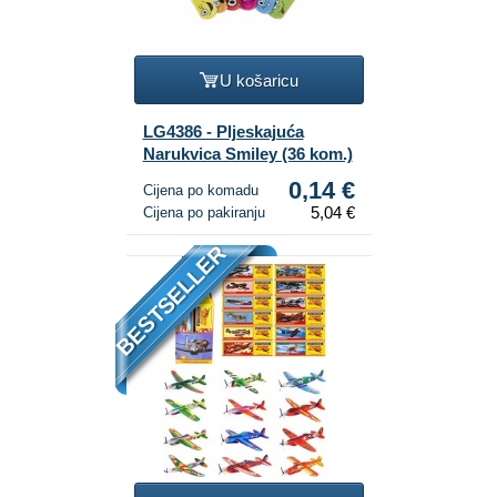
U košaricu
LG4386 - Pljeskajuća
Narukvica Smiley (36 kom.)
0,14 €
Cijena po komadu
5,04 €
Cijena po pakiranju
BESTSELLER