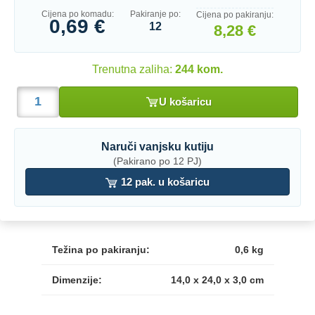
Cijena po komadu:
Pakiranje po:
Cijena po pakiranju:
0,69 €
12
8,28 €
Trenutna zaliha:
244 kom.
U košaricu
Naruči vanjsku kutiju
(Pakirano po 12 PJ)
12 pak. u košaricu
Težina po pakiranju:
0,6 kg
Dimenzije:
14,0 x 24,0 x 3,0 cm