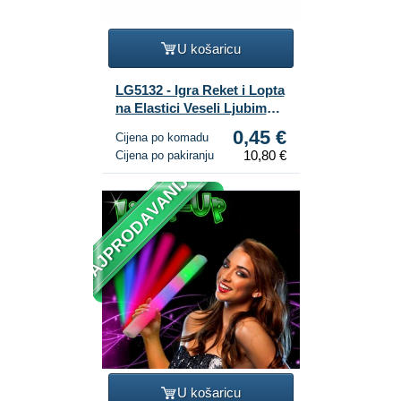
U košaricu
LG5132 - Igra Reket i Lopta
na Elastici Veseli Ljubimci
(24 kom.)
0,45 €
Cijena po komadu
10,80 €
Cijena po pakiranju
NAJPRODAVANIJE
U košaricu