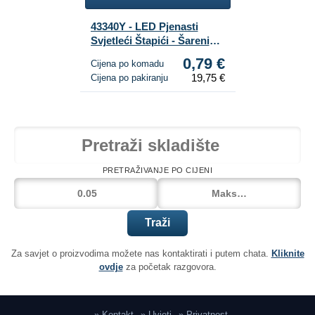
43340Y - LED Pjenasti
Svjetleći Štapići - Šareni
Party Štapići (25 kom.)
0,79 €
Cijena po komadu
19,75 €
Cijena po pakiranju
PRETRAŽIVANJE PO CIJENI
Traži
Za savjet o proizvodima možete nas kontaktirati i putem chata.
Kliknite
ovdje
za početak razgovora.
» Kontakt
» Uvjeti
» Privatnost