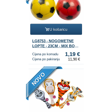
U košaricu
LG8753 - NOGOMETNE
LOPTE - 23CM - MIX BOJA
(10kom.)
1,19 €
Cijena po komadu
11,90 €
Cijena po pakiranju
NOVO