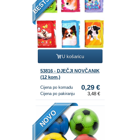
U košaricu
53816 - DJEČJI NOVČANIK
(12 kom.)
0,29 €
Cijena po komadu
3,48 €
Cijena po pakiranju
NOVO