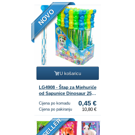
NOVO
U košaricu
LG4908 - Štap za Mjehuriće
od Sapunice Dinosaur 25
cm u Displayu (24 kom.)
0,45 €
Cijena po komadu
10,80 €
Cijena po pakiranju
BESTSELLER