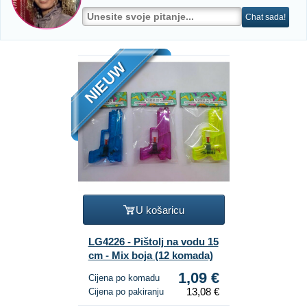
Chat sada!
NIEUW
U košaricu
LG4226 - Pištolj na vodu 15
cm - Mix boja (12 komada)
1,09 €
Cijena po komadu
13,08 €
Cijena po pakiranju