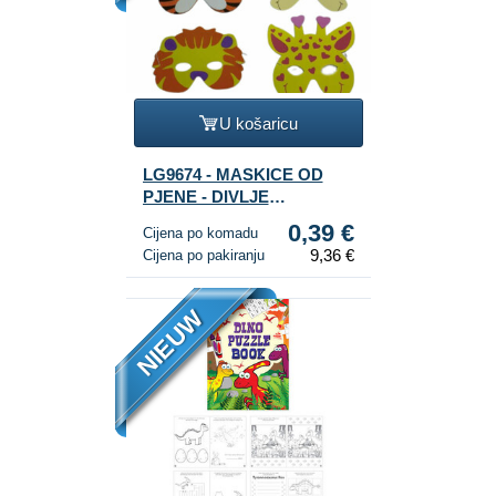
U košaricu
LG9674 - MASKICE OD
PJENE - DIVLJE
ŽIVOTINJE (24 kom.)
0,39 €
Cijena po komadu
9,36 €
Cijena po pakiranju
NIEUW