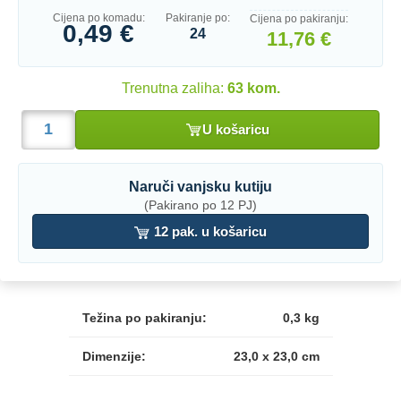
Cijena po komadu:
Pakiranje po:
Cijena po pakiranju:
0,49 €
24
11,76 €
Trenutna zaliha:
63 kom.
U košaricu
Naruči vanjsku kutiju
(Pakirano po 12 PJ)
12 pak. u košaricu
Težina po pakiranju:
0,3 kg
Dimenzije:
23,0 x 23,0 cm