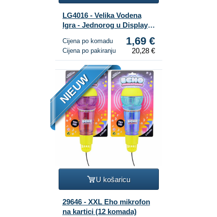
LG4016 - Velika Vodena
Igra - Jednorog u Displayu
(12 kom.)
1,69 €
Cijena po komadu
20,28 €
Cijena po pakiranju
NIEUW
U košaricu
29646 - XXL Eho mikrofon
na kartici (12 komada)