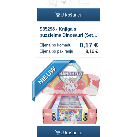
U košaricu
S35298 - Knjiga s
puzzleima Dinosauri (Set
od 48 kom.) | B2B
0,17 €
Cijena po komadu
8,16 €
Cijena po pakiranju
NIEUW
U košaricu