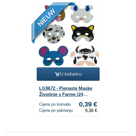
NIEUW
U košaricu
LG9672 - Pjenaste Maske
Životinje s Farme (24
Komada)
0,39 €
Cijena po komadu
9,36 €
Cijena po pakiranju